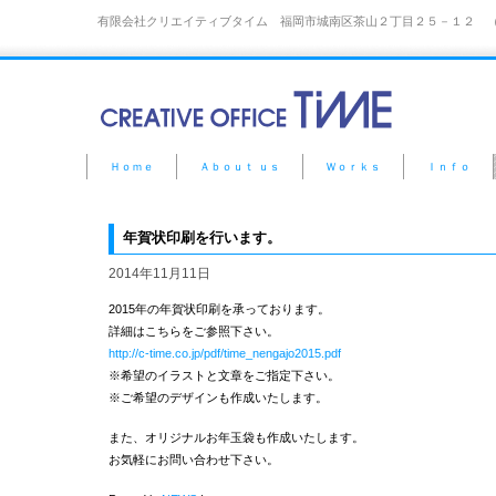
有限会社クリエイティブタイム 福岡市城南区茶山２丁目２５－１２ （TE
Ｈｏｍｅ
Ａｂｏｕｔ ｕｓ
Ｗｏｒｋｓ
Ｉｎｆｏ
年賀状印刷を行います。
2014年11月11日
2015年の年賀状印刷を承っております。
詳細はこちらをご参照下さい。
http://c-time.co.jp/pdf/time_nengajo2015.pdf
※希望のイラストと文章をご指定下さい。
※ご希望のデザインも作成いたします。
また、オリジナルお年玉袋も作成いたします。
お気軽にお問い合わせ下さい。