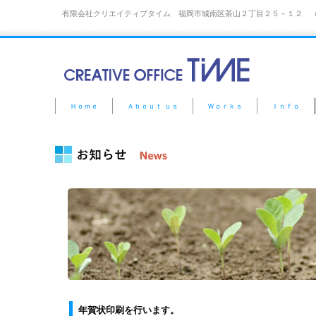
有限会社クリエイティブタイム 福岡市城南区茶山２丁目２５－１２ （TE
Ｈｏｍｅ
Ａｂｏｕｔ ｕｓ
Ｗｏｒｋｓ
Ｉｎｆｏ
年賀状印刷を行います。